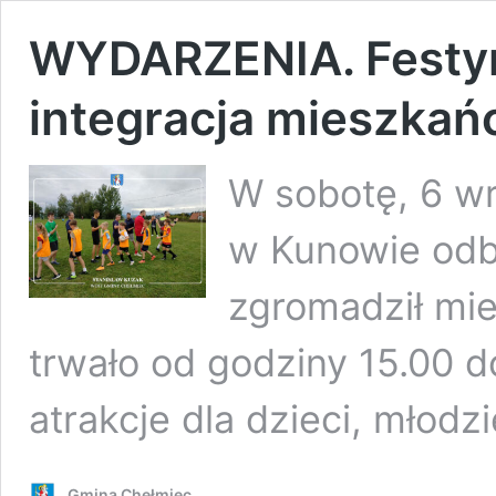
WYDARZENIA. Festyn
integracja mieszka
W sobotę, 6 w
w Kunowie odby
zgromadził mi
trwało od godziny 15.00 do
atrakcje dla dzieci, młodzi
Gmina Chełmiec