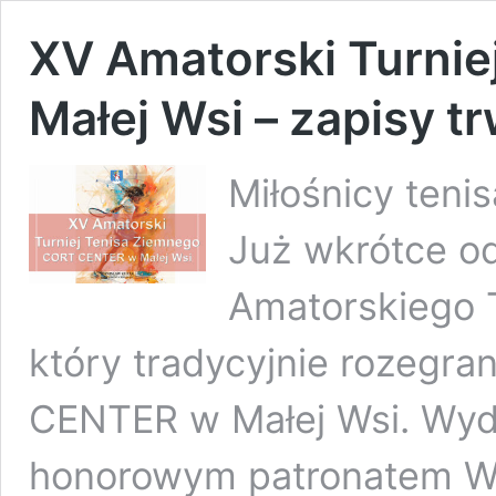
XV Amatorski Turnie
Małej Wsi – zapisy tr
Miłośnicy tenis
Już wkrótce od
Amatorskiego T
który tradycyjnie rozegra
CENTER w Małej Wsi. Wyd
honorowym patronatem Wó