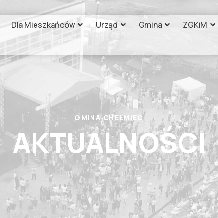
Dla Mieszkańców
Urząd
Gmina
ZGKiM
GMINA CHEŁMIEC
AKTUALNOŚCI