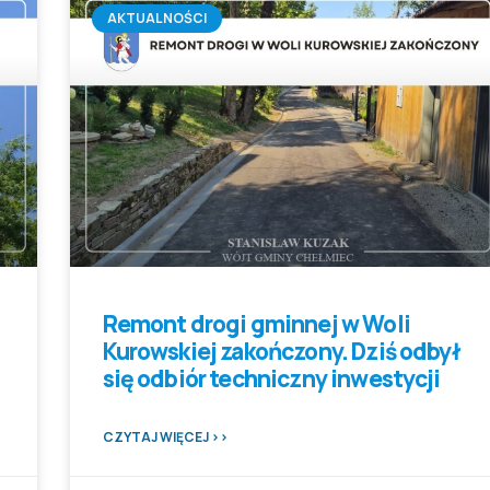
AKTUALNOŚCI
Remont drogi gminnej w Woli
Kurowskiej zakończony. Dziś odbył
się odbiór techniczny inwestycji
CZYTAJ WIĘCEJ >>