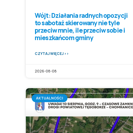
Wójt: Działania radnych opozycji
to sabotaż skierowany nie tyle
przeciw mnie, ile przeciw sobie i
mieszkańcom gminy
CZYTAJ WIĘCEJ >>
2026-08-08
AKTUALNOŚCI