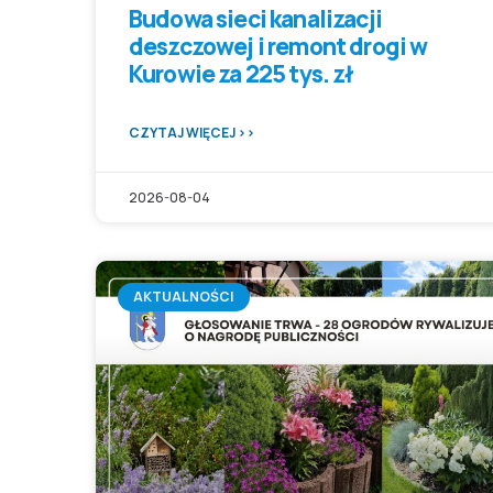
Budowa sieci kanalizacji
deszczowej i remont drogi w
Kurowie za 225 tys. zł
CZYTAJ WIĘCEJ >>
2026-08-04
AKTUALNOŚCI