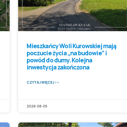
Mieszkańcy Woli Kurowskiej mają
poczucie życia „na budowie” i
powód do dumy. Kolejna
inwestycja zakończona
CZYTAJ WIĘCEJ >>
2026-08-05