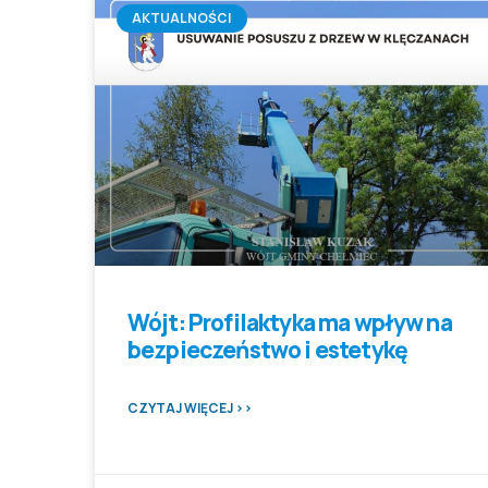
AKTUALNOŚCI
Wójt: Profilaktyka ma wpływ na
bezpieczeństwo i estetykę
CZYTAJ WIĘCEJ >>