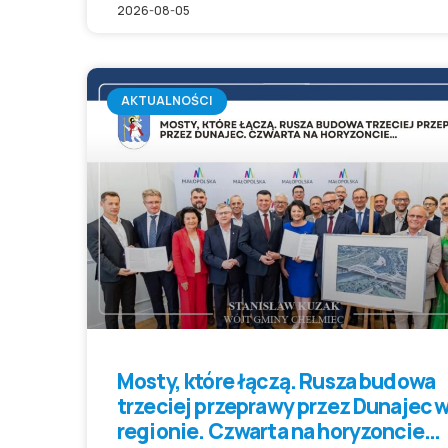
2026-08-05
AKTUALNOŚCI
Mosty, które łączą. Rusza budowa
trzeciej przeprawy przez Dunajec 
regionie. Czwarta na horyzoncie…