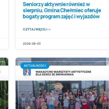
Seniorzy aktywnie również w
sierpniu. Gmina Chełmiec oferuje
bogaty program zajęć i wyjazdów
CZYTAJ WIĘCEJ >>
2026-08-03
AKTUALNOŚCI