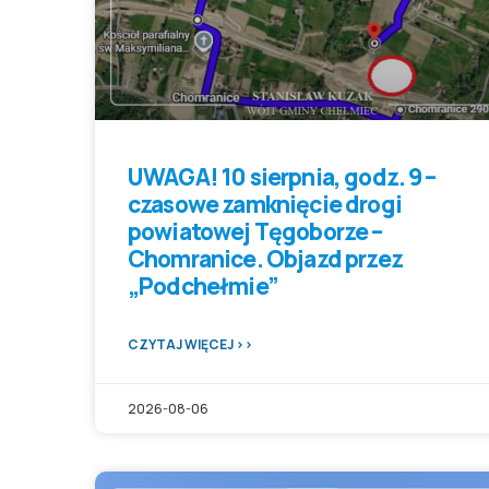
UWAGA! 10 sierpnia, godz. 9 –
czasowe zamknięcie drogi
powiatowej Tęgoborze –
Chomranice. Objazd przez
„Podchełmie”
CZYTAJ WIĘCEJ >>
2026-08-06