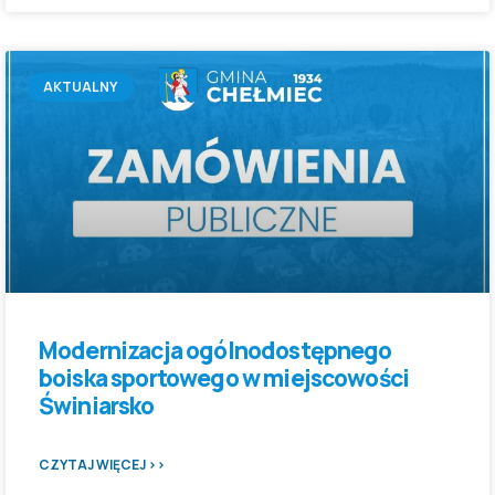
AKTUALNY
Modernizacja ogólnodostępnego
boiska sportowego w miejscowości
Świniarsko
CZYTAJ WIĘCEJ >>