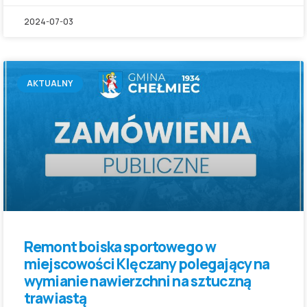
2024-07-03
AKTUALNY
Remont boiska sportowego w
miejscowości Klęczany polegający na
wymianie nawierzchni na sztuczną
trawiastą