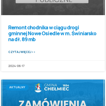
Remont chodnika w ciągu drogi
gminnej Nowe Osiedle w m. Świniarsko
na dł. 89 mb
CZYTAJ WIĘCEJ >>
2024-06-17
AKTUALNY