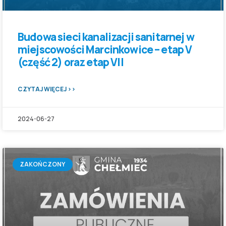
Budowa sieci kanalizacji sanitarnej w
miejscowości Marcinkowice – etap V
(część 2) oraz etap VII
CZYTAJ WIĘCEJ >>
2024-06-27
ZAKOŃCZONY