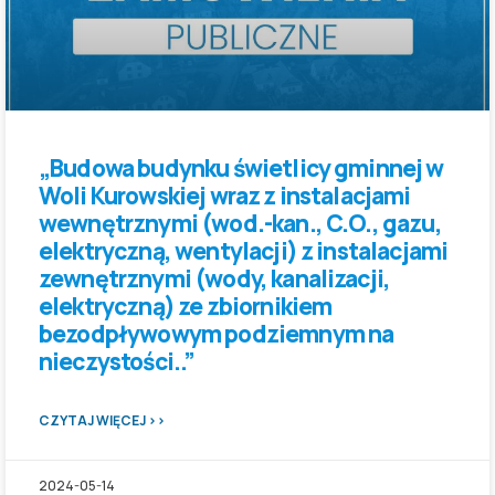
„Budowa budynku świetlicy gminnej w
Woli Kurowskiej wraz z instalacjami
wewnętrznymi (wod.-kan., C.O., gazu,
elektryczną, wentylacji) z instalacjami
zewnętrznymi (wody, kanalizacji,
elektryczną) ze zbiornikiem
bezodpływowym podziemnym na
nieczystości..”
CZYTAJ WIĘCEJ >>
2024-05-14