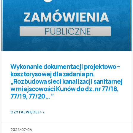
Wykonanie dokumentacji projektowo –
kosztorysowej dla zadania pn.
„Rozbudowa sieci kanalizacji sanitarnej
w miejscowości Kunów do dz. nr 77/18,
77/19, 77/20… ”
CZYTAJ WIĘCEJ >>
2024-07-04