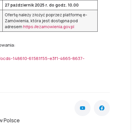
27 październik 2025 r. do godz. 10.00
Ofertę należy złożyć poprzez platformę e-
Zamówienia, która jest dostępna pod
adresem
https://ezamowienia.gov.pl
owania:
st/ocds-148610-61581f55-e3f1-4665-8637-
w Polsce