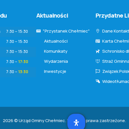
ędu
Aktualności
Przydatne Li
"Przystanek Chełmiec"
Dane Kontak
:
7:30 – 15:30
Aktualności
Karta Chełm
7:30 – 15:30
Komunikaty
Schronisko d
7:30 – 15:30
Wydarzenia
Straż Gminn
7:30 –
17:30
Inwestycje
Związek Pols
7:30 –
13:30
Wideotłuma
2026 © Urząd Gminy Chełmiec. Wszelkie prawa zastrzeżone.