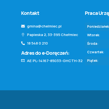
Kontakt
Praca Urz
gmina@chelmiec.pl
Poniedziałek
Papieska 2, 33-395 Chełmiec
Wtorek
:
18 548 0 210
Środa
:
Adres do e-Doręczeń:
Czwartek
:
AE:PL-14167-85033-GHCTH-32
Piątek
: