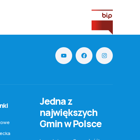
Jedna z
nki
największych
Gmin w Polsce
towe
iecka