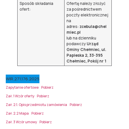
Sposób składania
Ofertę należy złożyć
ofert:
za pośrednictwem
poczty elektronicznej
na
adres:
zcebula@chel
miec.pl
lub na dzienniku
podawczy
Urząd
Gminy Chełmiec, ul.
Papieska 2, 33-395
Chełmiec, Pokój nr 1
WIR.271.176.2025
Zapytanie ofertowe
Pobierz
Zał. 1 Wzór oferty
Pobierz
Zał. 2.1. Opis przedmiotu zamówienia
Pobierz
Zał. 2.2 Mapa
Pobierz
Zał. 3 Wzór umowy
Pobierz