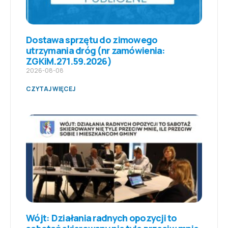
Dostawa sprzętu do zimowego
utrzymania dróg (nr zamówienia:
ZGKiM.271.59.2026)
2026-08-08
CZYTAJ WIĘCEJ
Wójt: Działania radnych opozycji to