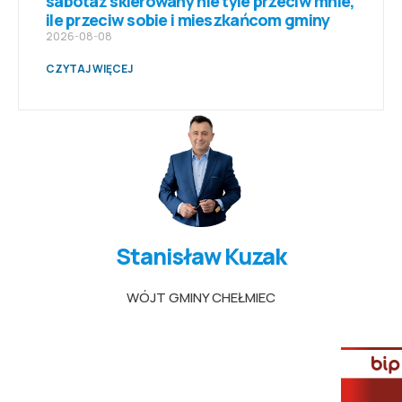
sabotaż skierowany nie tyle przeciw mnie,
ile przeciw sobie i mieszkańcom gminy
2026-08-08
CZYTAJ WIĘCEJ
Stanisław Kuzak
WÓJT GMINY CHEŁMIEC