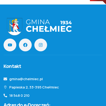
Kontakt
gmina@chelmiec.pl
Papieska 2, 33-395 Chełmiec
18 548 0 210
Adres do e-Doręczeń: