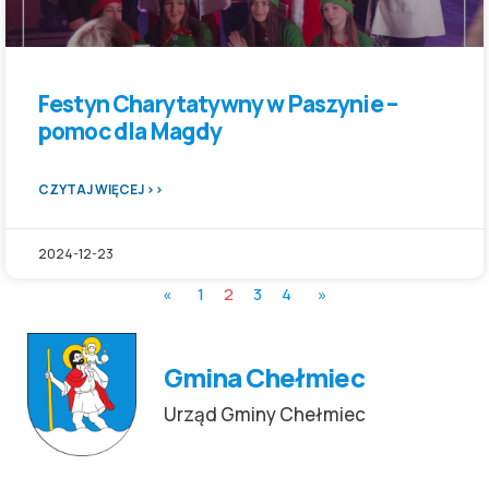
Festyn Charytatywny w Paszynie –
pomoc dla Magdy
CZYTAJ WIĘCEJ >>
2024-12-23
«
1
2
3
4
»
Gmina Chełmiec
Urząd Gminy Chełmiec