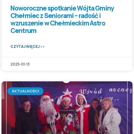
Noworoczne spotkanie Wójta Gminy
Chełmiec z Seniorami – radość i
wzruszenie w Chełmieckim Astro
Centrum
CZYTAJ WIĘCEJ >>
2025-01-13
AKTUALNOŚCI