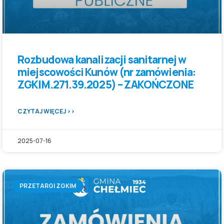
Rozbudowa kanalizacji sanitarnej w
miejscowości Kunów (nr zamówienia:
ZGKIM.271.39.2025) – ZAKOŃCZONE
CZYTAJ WIĘCEJ >>
2025-07-16
PRZETARGI ZGKIM