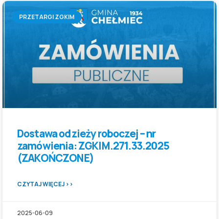
PRZETARGI ZGKIM
Dostawa odzieży roboczej – nr
zamówienia: ZGKIM.271.33.2025
(ZAKOŃCZONE)
CZYTAJ WIĘCEJ >>
2025-06-09