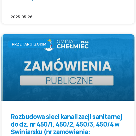
2025-05-26
PRZETARGI ZGKIM
Rozbudowa sieci kanalizacji sanitarnej
do dz. nr 450/1, 450/2, 450/3, 450/4 w
Świniarsku (nr zamówienia: