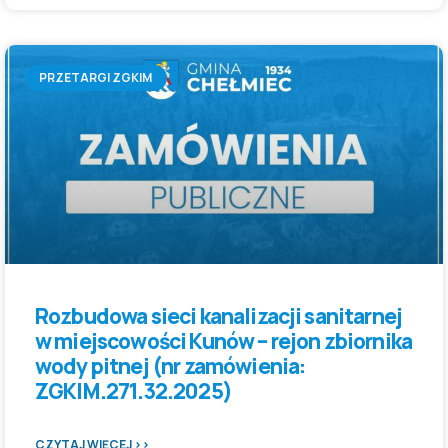
PRZETARGI ZGKIM
Rozbudowa sieci kanalizacji sanitarnej
w miejscowości Kunów – rejon zbiornika
wody pitnej (nr zamówienia:
ZGKIM.271.32.2025)
CZYTAJ WIĘCEJ >>