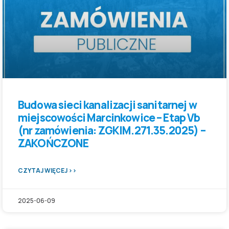
Budowa sieci kanalizacji sanitarnej w
miejscowości Marcinkowice – Etap Vb
(nr zamówienia: ZGKIM.271.35.2025) –
ZAKOŃCZONE
CZYTAJ WIĘCEJ >>
2025-06-09