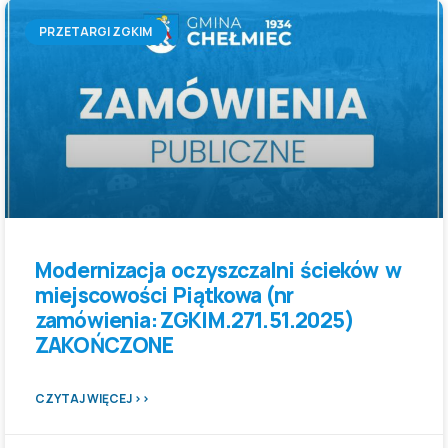
PRZETARGI ZGKIM
Modernizacja oczyszczalni ścieków w
miejscowości Piątkowa (nr
zamówienia: ZGKIM.271.51.2025)
ZAKOŃCZONE
CZYTAJ WIĘCEJ >>