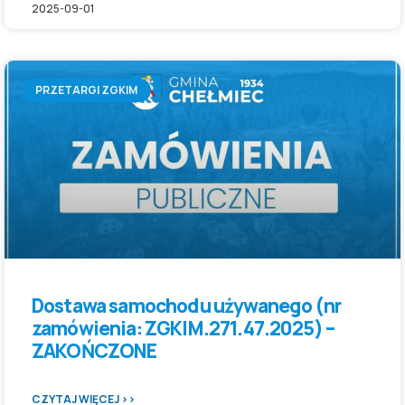
2025-09-01
PRZETARGI ZGKIM
Dostawa samochodu używanego (nr
zamówienia: ZGKIM.271.47.2025) –
ZAKOŃCZONE
CZYTAJ WIĘCEJ >>