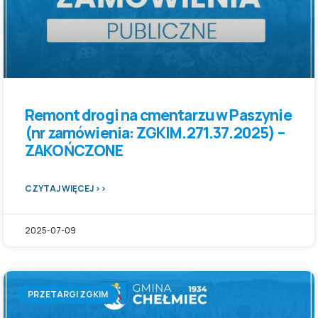
Remont drogi na cmentarzu w Paszynie
(nr zamówienia: ZGKIM.271.37.2025) –
ZAKOŃCZONE
CZYTAJ WIĘCEJ >>
2025-07-09
PRZETARGI ZGKIM