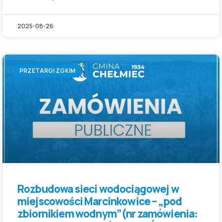
2025-08-26
PRZETARGI ZGKIM
Rozbudowa sieci wodociągowej w
miejscowości Marcinkowice – „pod
zbiornikiem wodnym”(nr zamówienia: