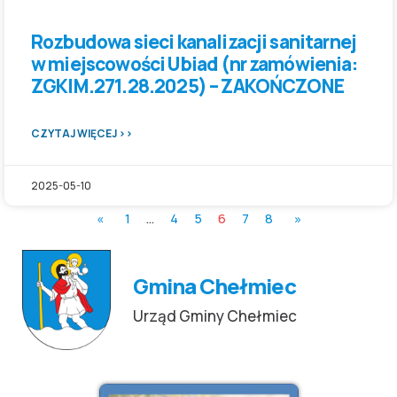
Rozbudowa sieci kanalizacji sanitarnej
w miejscowości Ubiad (nr zamówienia:
ZGKIM.271.28.2025) – ZAKOŃCZONE
CZYTAJ WIĘCEJ >>
2025-05-10
«
1
…
4
5
6
7
8
»
Gmina Chełmiec
Urząd Gminy Chełmiec