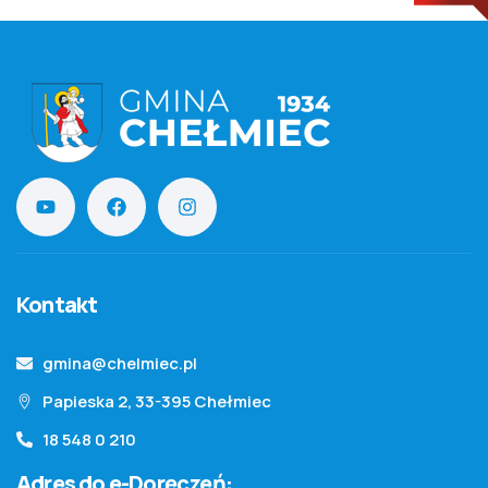
Kontakt
gmina@chelmiec.pl
Papieska 2, 33-395 Chełmiec
18 548 0 210
Adres do e-Doręczeń: