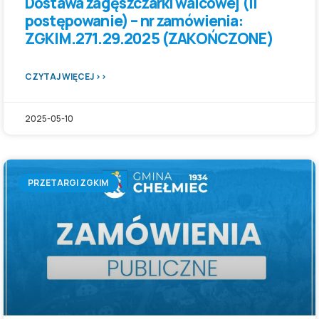
Dostawa zagęszczarki walcowej (II
postępowanie) – nr zamówienia:
ZGKIM.271.29.2025 (ZAKOŃCZONE)
CZYTAJ WIĘCEJ >>
2025-05-10
PRZETARGI ZGKIM