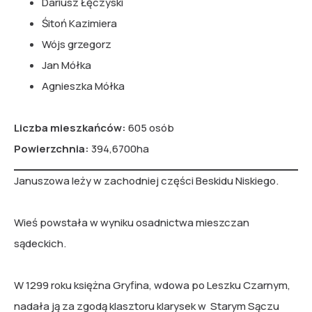
Dariusz Łęczyski
Śitoń Kazimiera
Wójs grzegorz
Jan Mółka
Agnieszka Mółka
Liczba mieszkańców:
605 osób
Powierzchnia:
394,6700ha
Januszowa leży w zachodniej części Beskidu Niskiego.
Wieś powstała w wyniku osadnictwa mieszczan
sądeckich.
W 1299 roku księżna Gryfina, wdowa po Leszku Czarnym,
nadała ją za zgodą klasztoru klarysek w Starym Sączu