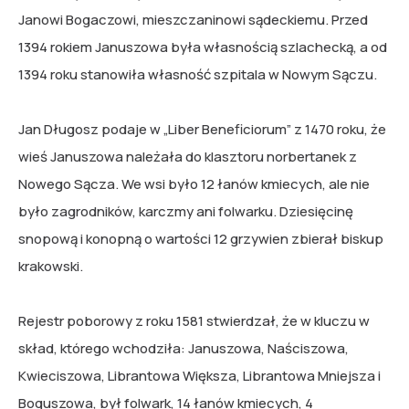
Janowi Bogaczowi, mieszczaninowi sądeckiemu. Przed
1394 rokiem Januszowa była własnością szlachecką, a od
1394 roku stanowiła własność szpitala w Nowym Sączu.
Jan Długosz podaje w „Liber Beneficiorum” z 1470 roku, że
wieś Januszowa należała do klasztoru norbertanek z
Nowego Sącza. We wsi było 12 łanów kmiecych, ale nie
było zagrodników, karczmy ani folwarku. Dziesięcinę
snopową i konopną o wartości 12 grzywien zbierał biskup
krakowski.
Rejestr poborowy z roku 1581 stwierdzał, że w kluczu w
skład, którego wchodziła: Januszowa, Naściszowa,
Kwieciszowa, Librantowa Większa, Librantowa Mniejsza i
Boguszowa, był folwark, 14 łanów kmiecych, 4