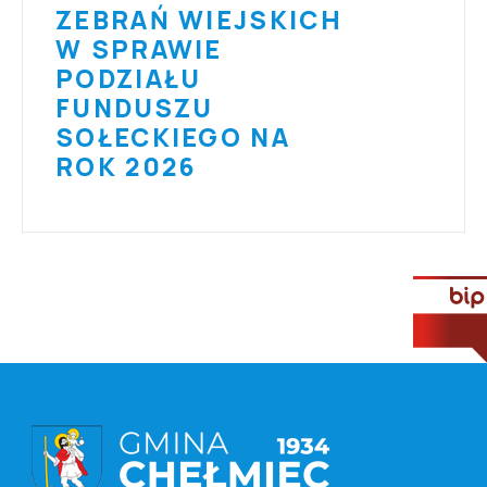
ZEBRAŃ WIEJSKICH
W SPRAWIE
PODZIAŁU
FUNDUSZU
SOŁECKIEGO NA
ROK 2026