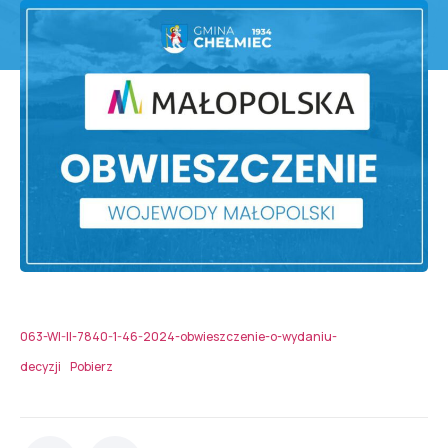
063-WI-II-7840-1-46-2024-obwieszczenie-o-wydaniu-
decyzji
Pobierz