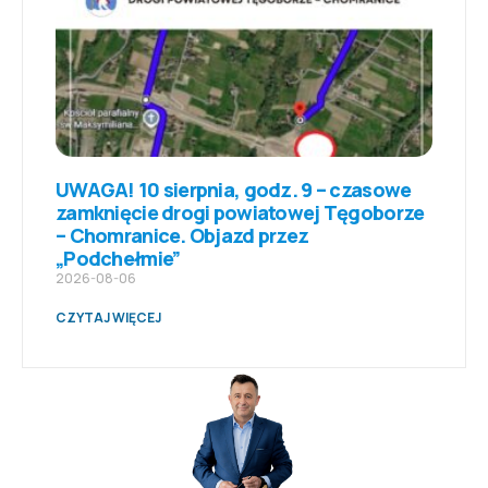
UWAGA! 10 sierpnia, godz. 9 – czasowe
zamknięcie drogi powiatowej Tęgoborze
– Chomranice. Objazd przez
„Podchełmie”
2026-08-06
CZYTAJ WIĘCEJ