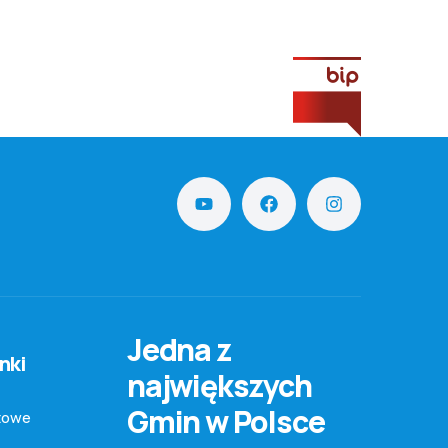
Jedna z
nki
największych
Gmin w Polsce
towe