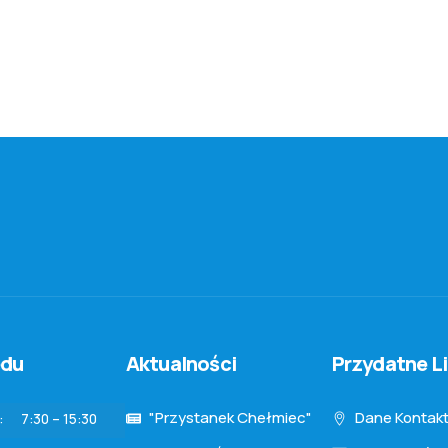
ędu
Aktualności
Przydatne Li
"Przystanek Chełmiec"
Dane Kontak
:
7:30 – 15:30