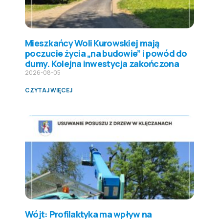
Mieszkańcy Woli Kurowskiej mają
poczucie życia „na budowie” i powód do
dumy. Kolejna inwestycja zakończona
2026-08-05
CZYTAJ WIĘCEJ
Wójt: Profilaktyka ma wpływ na