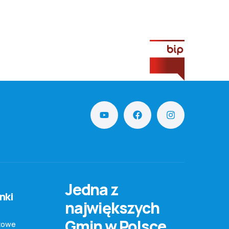
Jedna z
nki
największych
Gmin w Polsce
towe