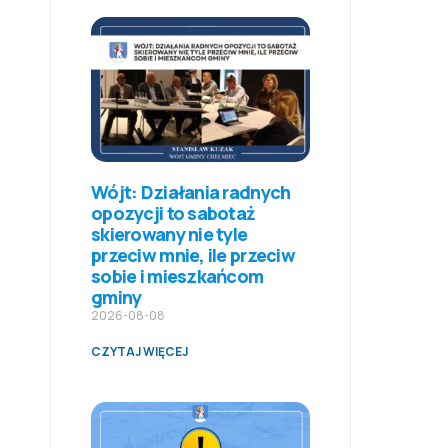
Wójt: Działania radnych
opozycji to sabotaż
skierowany nie tyle
przeciw mnie, ile przeciw
sobie i mieszkańcom
gminy
2026-08-08
CZYTAJ WIĘCEJ