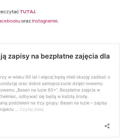
rzeczytać
TUTAJ
.
acebooku
oraz
Instagramie
.