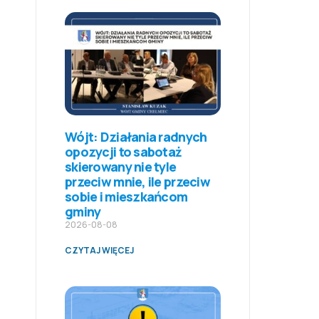
Wójt: Działania radnych
opozycji to sabotaż
skierowany nie tyle
przeciw mnie, ile przeciw
sobie i mieszkańcom
gminy
2026-08-08
CZYTAJ WIĘCEJ