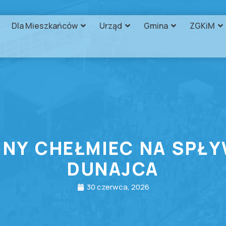
Dla Mieszkańców
Urząd
Gmina
ZGKiM
INY CHEŁMIEC NA SPŁ
DUNAJCA
30 czerwca, 2026