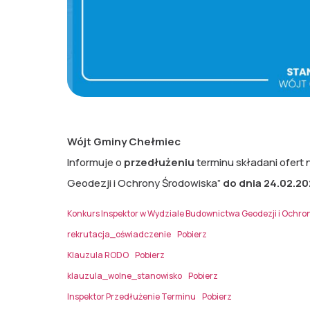
Wójt Gminy Chełmiec
Informuje o
przedłużeniu
terminu składani ofert
Geodezji i Ochrony Środowiska”
do dnia 24.02.20
Konkurs Inspektor w Wydziale Budownictwa Geodezji i Ochro
rekrutacja_oświadczenie
Pobierz
Klauzula RODO
Pobierz
klauzula_wolne_stanowisko
Pobierz
Inspektor Przedłużenie Terminu
Pobierz