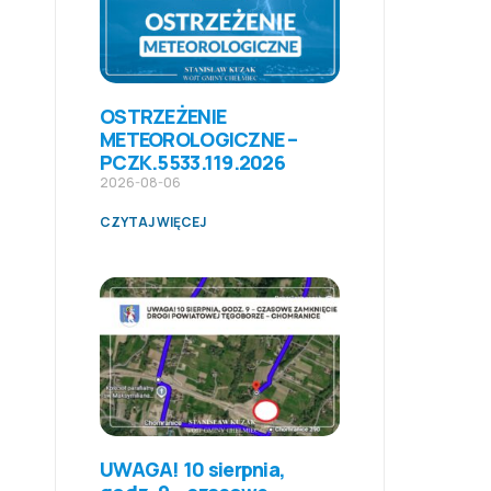
OSTRZEŻENIE
METEOROLOGICZNE –
PCZK.5533.119.2026
2026-08-06
CZYTAJ WIĘCEJ
UWAGA! 10 sierpnia,