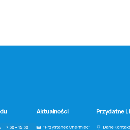
ędu
Aktualności
Przydatne Li
"Przystanek Chełmiec"
Dane Kontak
:
7:30 – 15:30