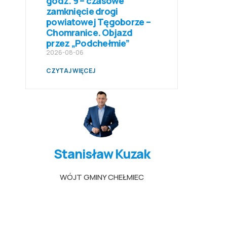
godz. 9 – czasowe
zamknięcie drogi
powiatowej Tęgoborze –
Chomranice. Objazd
przez „Podchełmie”
2026-08-06
CZYTAJ WIĘCEJ
Stanisław Kuzak
WÓJT GMINY CHEŁMIEC