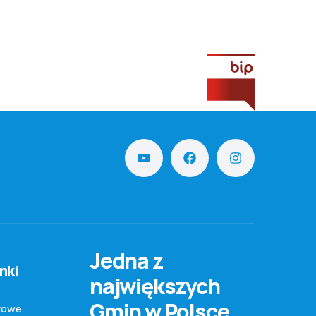
Jedna z
nki
największych
Gmin w Polsce
towe