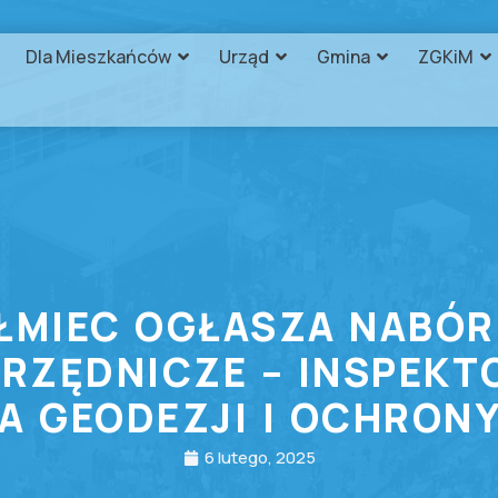
Dla Mieszkańców
Urząd
Gmina
ZGKiM
ŁMIEC OGŁASZA NABÓ
RZĘDNICZE – INSPEKT
 GEODEZJI I OCHRON
6 lutego, 2025