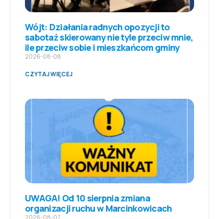
Wójt: Działania radnych opozycji to
sabotaż skierowany nie tyle przeciw mnie,
ile przeciw sobie i mieszkańcom gminy
2026-08-08
CZYTAJ WIĘCEJ
UWAGA! Od 10 sierpnia zmiana
organizacji ruchu w Marcinkowicach
2026-08-07