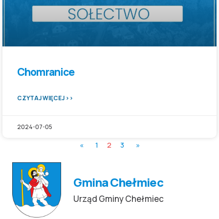
Chomranice
CZYTAJ WIĘCEJ >>
2024-07-05
«
1
2
3
»
Gmina Chełmiec
Urząd Gminy Chełmiec