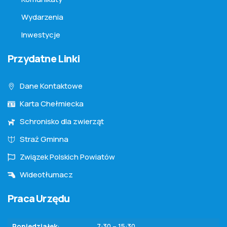
Wydarzenia
Inwestycje
Przydatne Linki
Dane Kontaktowe
Karta Chełmiecka
Schronisko dla zwierząt
Straż Gminna
Związek Polskich Powiatów
Wideotłumacz
Praca Urzędu
Poniedziałek
:
7:30 – 15:30