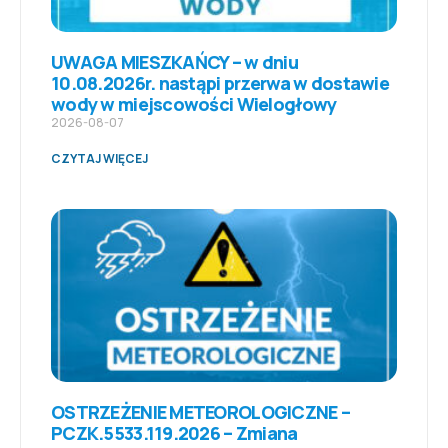
UWAGA MIESZKAŃCY – w dniu
10.08.2026r. nastąpi przerwa w dostawie
wody w miejscowości Wielogłowy
2026-08-07
CZYTAJ WIĘCEJ
OSTRZEŻENIE METEOROLOGICZNE –
PCZK.5533.119.2026 – Zmiana